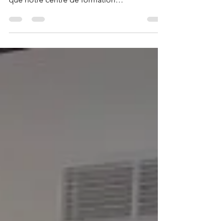
l'équipe de DecentraLearn vous annonce
que notre centre de formation
exclusivement dédié au #Web3...