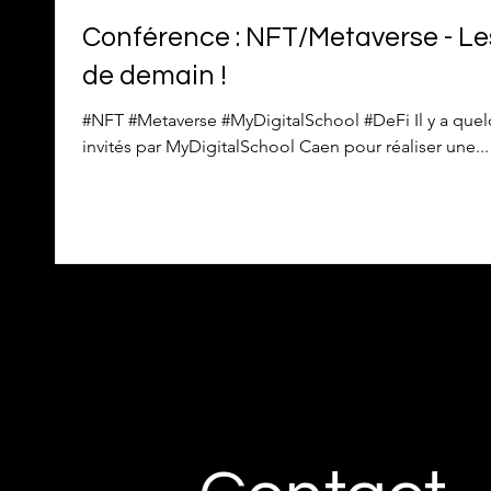
Conférence : NFT/Metaverse - L
de demain !
#NFT #Metaverse #MyDigitalSchool #DeFi Il y a quel
invités par MyDigitalSchool Caen pour réaliser une...