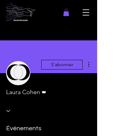
Plus d'actions
S'abonner
Administrateur
Laura Cohen
Événements